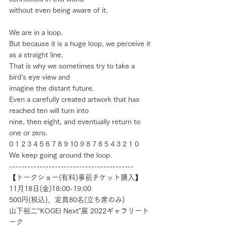
without even being aware of it.
We are in a loop.
But because it is a huge loop, we perceive it 
as a straight line.
That is why we sometimes try to take a 
bird’s eye view and
imagine the distant future.
Even a carefully created artwork that has 
reached ten will turn into
nine, then eight, and eventually return to 
one or zero.
0 1 2 3 4 5 6 7 8 9 10 9 8 7 6 5 4 3 2 1 0
We keep going around the loop.
-----------------------------------------
【トークショー(有料)事前チケット購入】
11月18日(金)18:00-19:00
500円(税込)、定員80名(立ち席のみ)
山下裕二“KOGEI Next”展 2022ギャラリート
ーク