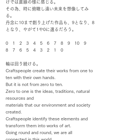
けでは直線の様に感じる。
その為、時に俯瞰し遠い未来を想像してみ
る。
丹念に10まで創り上げた作品も、9となり、8
となり、やがて1や0に還るだろう。
0　1　2　3　4　5　6　7　8　9　10　9　
8　7　6　5　4　3　2　1　0
輪は回り続ける。
Craftspeople create their works from one to 
ten with their own hands.
But it is not from zero to ten.
Zero to one is the ideas, traditions, natural 
resources and
materials that our environment and society 
created.
Craftspeople identify these elements and 
transform them into works of art.
Going round and round, we are all 
connected in this world