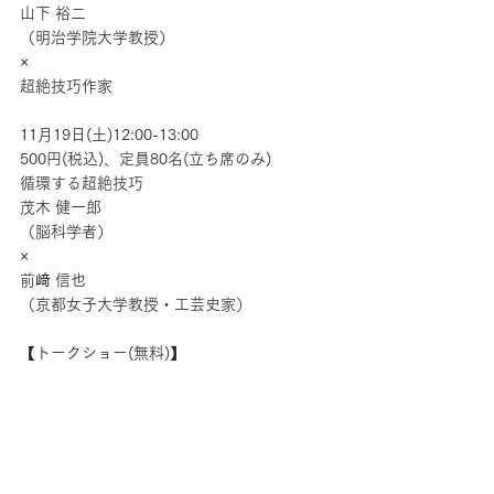
山下 裕二
（明治学院大学教授）
×
超絶技巧作家
11月19日(土)12:00-13:00
500円(税込)、定員80名(立ち席のみ)
循環する超絶技巧　
茂木 健一郎
（脳科学者）
×
前﨑 信也
（京都女子大学教授・工芸史家）
【トークショー(無料)】
11月19日(土)18:00-18:30
※先着80名(立ち席のみ)
※当日17:00より会場受付にて整理券配布
世界に一台のエレキ三味線誕生秘話